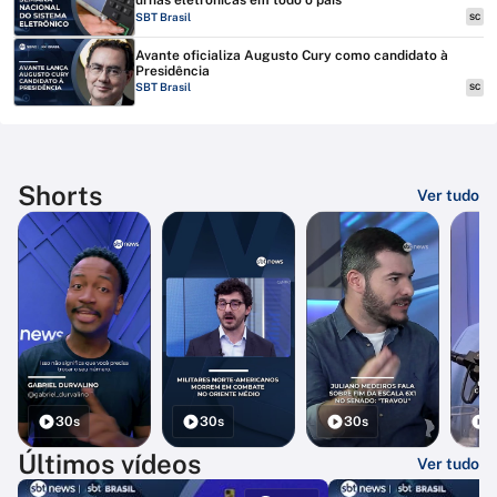
urnas eletrônicas em todo o país
SBT Brasil
SC
Avante oficializa Augusto Cury como candidato à
Presidência
SBT Brasil
SC
Shorts
Ver tudo
30s
30s
30s
3
Últimos vídeos
Ver tudo