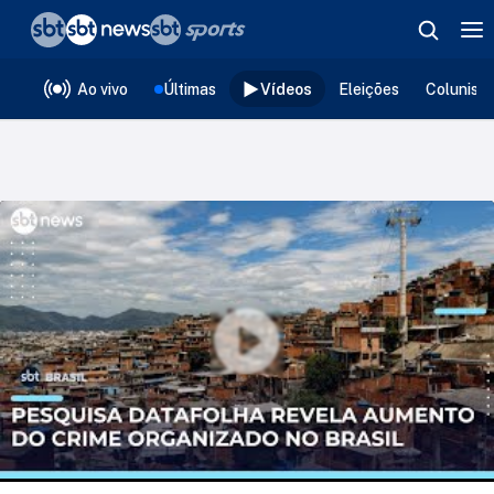
❮
voltar
Editorias
Ao vivo
Últimas
Vídeos
Eleições
Colunist