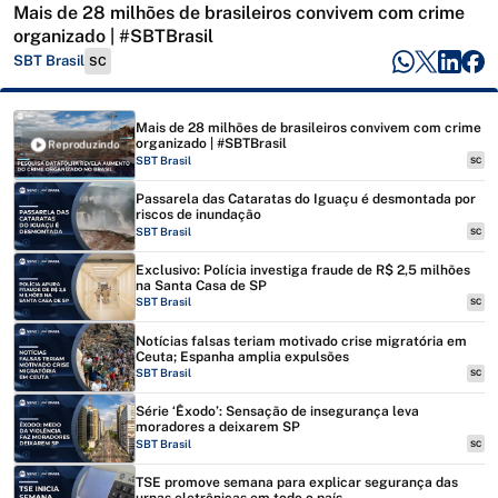
Mais de 28 milhões de brasileiros convivem com crime
organizado | #SBTBrasil
SBT Brasil
SC
Mais de 28 milhões de brasileiros convivem com crime
organizado | #SBTBrasil
Reproduzindo
SBT Brasil
SC
Passarela das Cataratas do Iguaçu é desmontada por
riscos de inundação
SBT Brasil
SC
Exclusivo: Polícia investiga fraude de R$ 2,5 milhões
na Santa Casa de SP
SBT Brasil
SC
Notícias falsas teriam motivado crise migratória em
Ceuta; Espanha amplia expulsões
SBT Brasil
SC
Série ‘Êxodo’: Sensação de insegurança leva
moradores a deixarem SP
SBT Brasil
SC
TSE promove semana para explicar segurança das