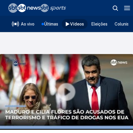
❮
voltar
Editorias
Ao vivo
Últimas
Vídeos
Eleições
Colunist