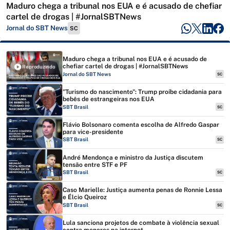
Maduro chega a tribunal nos EUA e é acusado de chefiar
cartel de drogas | #JornalSBTNews
Jornal do SBT News
SC
Maduro chega a tribunal nos EUA e é acusado de
chefiar cartel de drogas | #JornalSBTNews
Reproduzindo
Jornal do SBT News
SC
"Turismo do nascimento": Trump proíbe cidadania para
bebês de estrangeiras nos EUA
SBT Brasil
SC
Flávio Bolsonaro comenta escolha de Alfredo Gaspar
para vice-presidente
SBT Brasil
SC
André Mendonça e ministro da Justiça discutem
tensão entre STF e PF
SBT Brasil
SC
Caso Marielle: Justiça aumenta penas de Ronnie Lessa
e Élcio Queiroz
SBT Brasil
SC
Lula sanciona projetos de combate à violência sexual