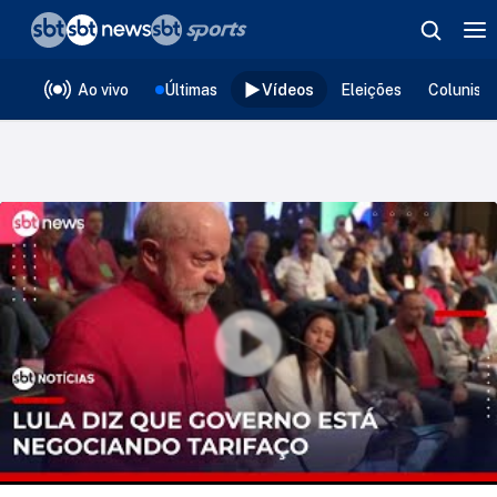
❮
voltar
Editorias
Ao vivo
Últimas
Vídeos
Eleições
Colunist