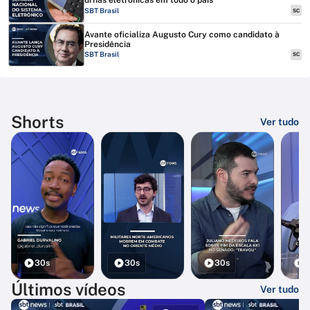
urnas eletrônicas em todo o país
SBT Brasil
SC
Avante oficializa Augusto Cury como candidato à
Presidência
SBT Brasil
SC
Shorts
Ver tudo
30s
30s
30s
3
Últimos vídeos
Ver tudo