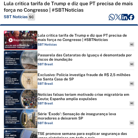
Lula critica tarifa de Trump e diz que PT precisa de mais
força no Congresso | #SBTNoticias
SBT Notícias
SC
Lula critica tarifa de Trump e diz que PT precisa de
mais força no Congresso | #SBTNoticias
Reproduzindo
SBT Notícias
SC
Passarela das Cataratas do Iguaçu é desmontada por
riscos de inundação
SBT Brasil
SC
Exclusivo: Polícia investiga fraude de R$ 2,5 milhões
na Santa Casa de SP
SBT Brasil
SC
Notícias falsas teriam motivado crise migratória em
Ceuta; Espanha amplia expulsões
SBT Brasil
SC
Série ‘Êxodo’: Sensação de insegurança leva
moradores a deixarem SP
SBT Brasil
SC
TSE promove semana para explicar segurança das