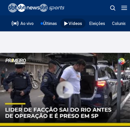
❮
voltar
Editorias
Ao vivo
Últimas
Vídeos
Eleições
Colunist