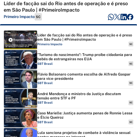
Líder de facção sai do Rio antes de operação e é preso
em São Paulo | #PrimeiroImpacto
Primeiro Impacto
SC
Líder de facção sai do Rio antes de operação e é preso
em São Paulo | #PrimeiroImpacto
Reproduzindo
Primeiro Impacto
SC
"Turismo do nascimento": Trump proíbe cidadania para
bebês de estrangeiras nos EUA
SBT Brasil
SC
Flávio Bolsonaro comenta escolha de Alfredo Gaspar
para vice-presidente
SBT Brasil
SC
André Mendonça e ministro da Justiça discutem
tensão entre STF e PF
SBT Brasil
SC
Caso Marielle: Justiça aumenta penas de Ronnie Lessa
e Élcio Queiroz
SBT Brasil
SC
Lula sanciona projetos de combate à violência sexual