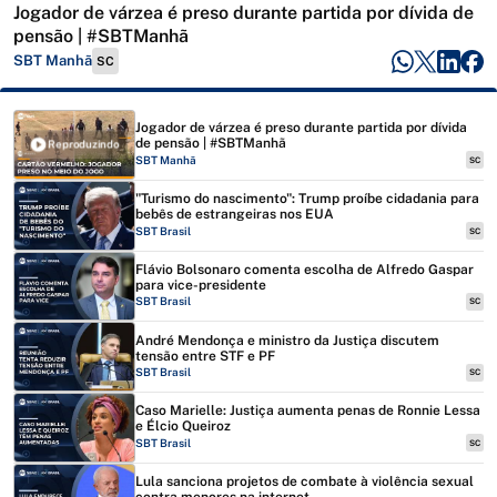
Jogador de várzea é preso durante partida por dívida de
pensão | #SBTManhã
SBT Manhã
SC
Jogador de várzea é preso durante partida por dívida
de pensão | #SBTManhã
Reproduzindo
SBT Manhã
SC
"Turismo do nascimento": Trump proíbe cidadania para
bebês de estrangeiras nos EUA
SBT Brasil
SC
Flávio Bolsonaro comenta escolha de Alfredo Gaspar
para vice-presidente
SBT Brasil
SC
André Mendonça e ministro da Justiça discutem
tensão entre STF e PF
SBT Brasil
SC
Caso Marielle: Justiça aumenta penas de Ronnie Lessa
e Élcio Queiroz
SBT Brasil
SC
Lula sanciona projetos de combate à violência sexual