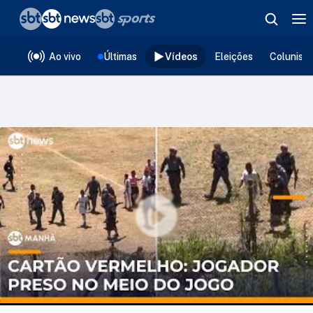
❮
voltar
Editorias
Ao vivo
Últimas
Vídeos
Eleições
Colunist