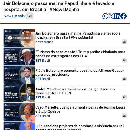
Jair Bolsonaro passa mal na Papudinha e é levado a
hospital em Brasília | #NewsManhã
News Manhã
SC
Jair Bolsonaro passa mal na Papudinha e é levado a
hospital em Brasília | #NewsManhã
Reproduzindo
News Manhã
SC
"Turismo do nascimento": Trump proíbe cidadania para
bebês de estrangeiras nos EUA
SBT Brasil
SC
Flávio Bolsonaro comenta escolha de Alfredo Gaspar
para vice-presidente
SBT Brasil
SC
André Mendonça e ministro da Justiça discutem
tensão entre STF e PF
SBT Brasil
SC
Caso Marielle: Justiça aumenta penas de Ronnie Lessa
e Élcio Queiroz
SBT Brasil
SC
Lula sanciona projetos de combate à violência sexual