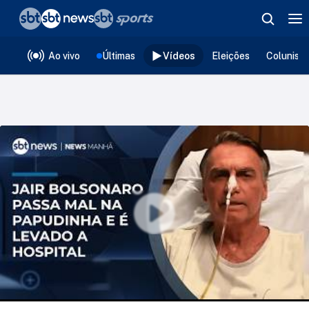
❮
voltar
Editorias
Ao vivo
Últimas
Vídeos
Eleições
Colunist