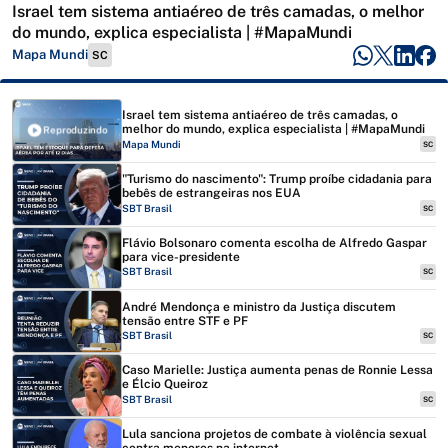
Israel tem sistema antiaéreo de três camadas, o melhor
do mundo, explica especialista | #MapaMundi
Mapa Mundi
SC
Israel tem sistema antiaéreo de três camadas, o
melhor do mundo, explica especialista | #MapaMundi
Reproduzindo
Mapa Mundi
SC
"Turismo do nascimento": Trump proíbe cidadania para
bebês de estrangeiras nos EUA
SBT Brasil
SC
Flávio Bolsonaro comenta escolha de Alfredo Gaspar
para vice-presidente
SBT Brasil
SC
André Mendonça e ministro da Justiça discutem
tensão entre STF e PF
SBT Brasil
SC
Caso Marielle: Justiça aumenta penas de Ronnie Lessa
e Élcio Queiroz
SBT Brasil
SC
Lula sanciona projetos de combate à violência sexual