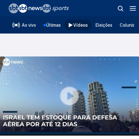
❮
voltar
Editorias
Ao vivo
Últimas
Vídeos
Eleições
Colunist