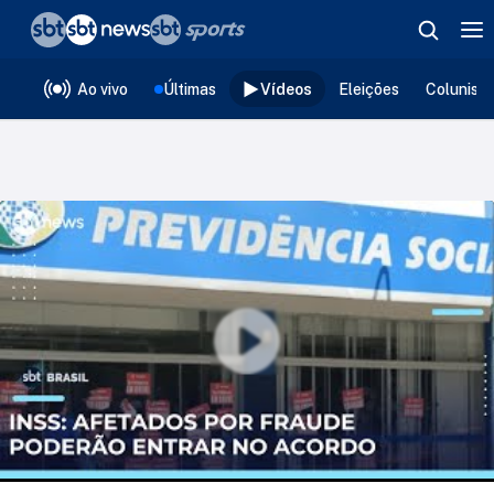
❮
voltar
Editorias
Ao vivo
Últimas
Vídeos
Eleições
Colunist