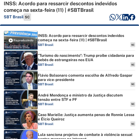
INSS: Acordo para ressarcir descontos indevidos
começa na sexta-feira (11) | #SBTBrasil
SBT Brasil
SC
INSS: Acordo para ressarcir descontos indevidos
começa na sexta-feira (11) | #SBTBrasil
Reproduzindo
SBT Brasil
SC
"Turismo do nascimento": Trump proíbe cidadania para
bebês de estrangeiras nos EUA
SBT Brasil
SC
Flávio Bolsonaro comenta escolha de Alfredo Gaspar
para vice-presidente
SBT Brasil
SC
André Mendonça e ministro da Justiça discutem
tensão entre STF e PF
SBT Brasil
SC
Caso Marielle: Justiça aumenta penas de Ronnie Lessa
e Élcio Queiroz
SBT Brasil
SC
Lula sanciona projetos de combate à violência sexual