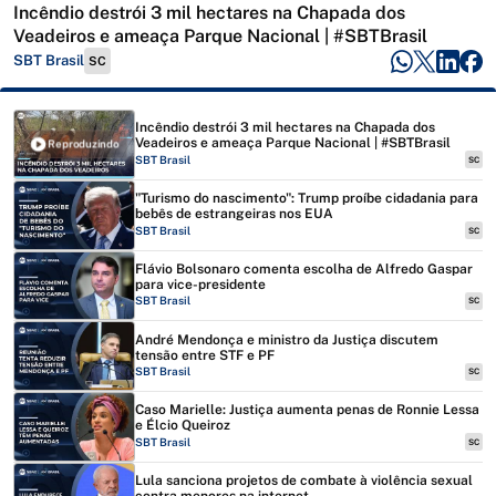
Incêndio destrói 3 mil hectares na Chapada dos
Veadeiros e ameaça Parque Nacional | #SBTBrasil
SBT Brasil
SC
Incêndio destrói 3 mil hectares na Chapada dos
Veadeiros e ameaça Parque Nacional | #SBTBrasil
Reproduzindo
SBT Brasil
SC
"Turismo do nascimento": Trump proíbe cidadania para
bebês de estrangeiras nos EUA
SBT Brasil
SC
Flávio Bolsonaro comenta escolha de Alfredo Gaspar
para vice-presidente
SBT Brasil
SC
André Mendonça e ministro da Justiça discutem
tensão entre STF e PF
SBT Brasil
SC
Caso Marielle: Justiça aumenta penas de Ronnie Lessa
e Élcio Queiroz
SBT Brasil
SC
Lula sanciona projetos de combate à violência sexual