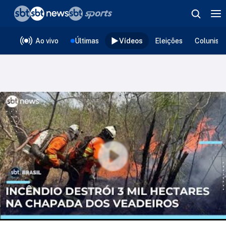
❮
voltar
Editorias
Ao vivo
Últimas
Vídeos
Eleições
Colunist