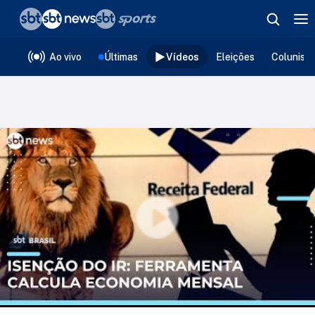
❮
voltar
Editorias
Ao vivo
Últimas
Vídeos
Eleições
Colunist