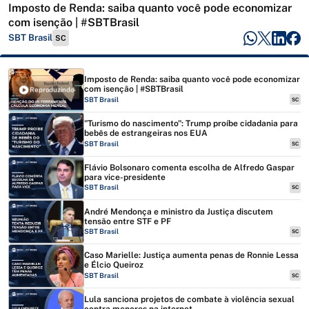
Imposto de Renda: saiba quanto você pode economizar
com isenção | #SBTBrasil
SBT Brasil
SC
Imposto de Renda: saiba quanto você pode economizar
com isenção | #SBTBrasil
Reproduzindo
SBT Brasil
SC
"Turismo do nascimento": Trump proíbe cidadania para
bebês de estrangeiras nos EUA
SBT Brasil
SC
Flávio Bolsonaro comenta escolha de Alfredo Gaspar
para vice-presidente
SBT Brasil
SC
André Mendonça e ministro da Justiça discutem
tensão entre STF e PF
SBT Brasil
SC
Caso Marielle: Justiça aumenta penas de Ronnie Lessa
e Élcio Queiroz
SBT Brasil
SC
Lula sanciona projetos de combate à violência sexual