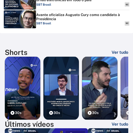
urnas eletrônicas em todo o país
SBT Brasil
SC
Avante oficializa Augusto Cury como candidato à
Presidência
SBT Brasil
SC
Shorts
Ver tudo
30s
30s
30s
3
Últimos vídeos
Ver tudo