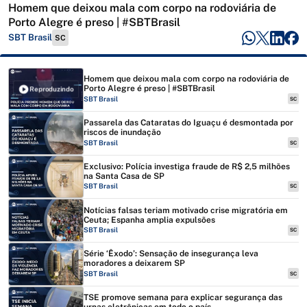
Homem que deixou mala com corpo na rodoviária de
Porto Alegre é preso | #SBTBrasil
SBT Brasil
SC
Homem que deixou mala com corpo na rodoviária de
Porto Alegre é preso | #SBTBrasil
Reproduzindo
SBT Brasil
SC
Passarela das Cataratas do Iguaçu é desmontada por
riscos de inundação
SBT Brasil
SC
Exclusivo: Polícia investiga fraude de R$ 2,5 milhões
na Santa Casa de SP
SBT Brasil
SC
Notícias falsas teriam motivado crise migratória em
Ceuta; Espanha amplia expulsões
SBT Brasil
SC
Série ‘Êxodo’: Sensação de insegurança leva
moradores a deixarem SP
SBT Brasil
SC
TSE promove semana para explicar segurança das