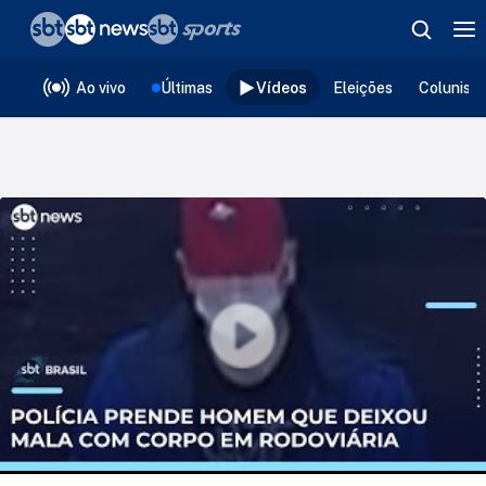
❮
voltar
Editorias
Ao vivo
Últimas
Vídeos
Eleições
Colunist