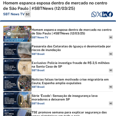
Homem espanca esposa dentro de mercado no centro
de São Paulo | #SBTNews (12/03/25)
SBT News TV
SC
Homem espanca esposa dentro de mercado no centro
de São Paulo | #SBTNews (12/03/25)
Reproduzindo
SBT News TV
SC
Passarela das Cataratas do Iguaçu é desmontada por
riscos de inundação
SBT Brasil
SC
Exclusivo: Polícia investiga fraude de R$ 2,5 milhões
na Santa Casa de SP
SBT Brasil
SC
Notícias falsas teriam motivado crise migratória em
Ceuta; Espanha amplia expulsões
SBT Brasil
SC
Série ‘Êxodo’: Sensação de insegurança leva
moradores a deixarem SP
SBT Brasil
SC
TSE promove semana para explicar segurança das