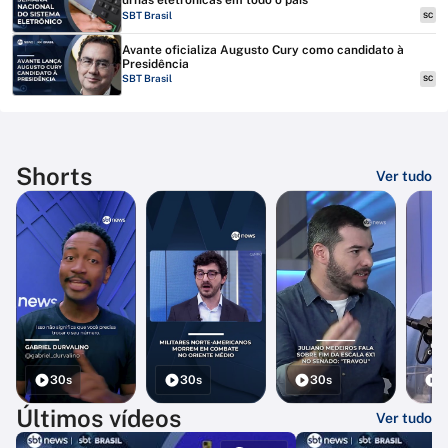
urnas eletrônicas em todo o país
SBT Brasil
SC
Avante oficializa Augusto Cury como candidato à
Presidência
SBT Brasil
SC
Shorts
Ver tudo
30s
30s
30s
3
Últimos vídeos
Ver tudo