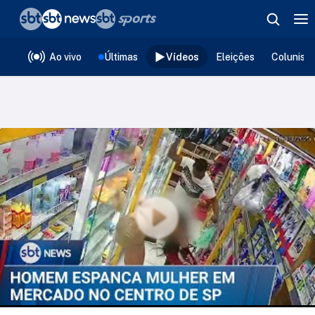
❮
voltar
Editorias
Ao vivo
Últimas
Vídeos
Eleições
Colunist