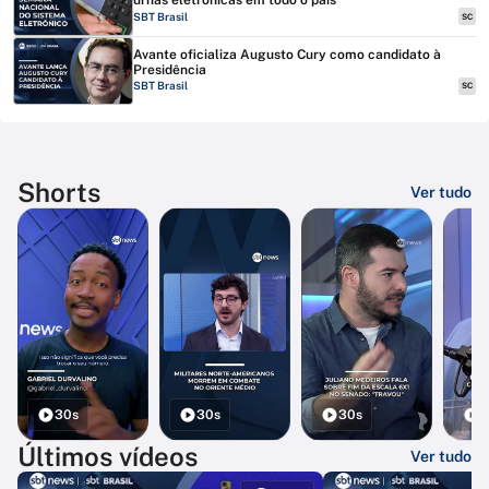
urnas eletrônicas em todo o país
SBT Brasil
SC
Avante oficializa Augusto Cury como candidato à
Presidência
SBT Brasil
SC
Shorts
Ver tudo
30s
30s
30s
3
Últimos vídeos
Ver tudo