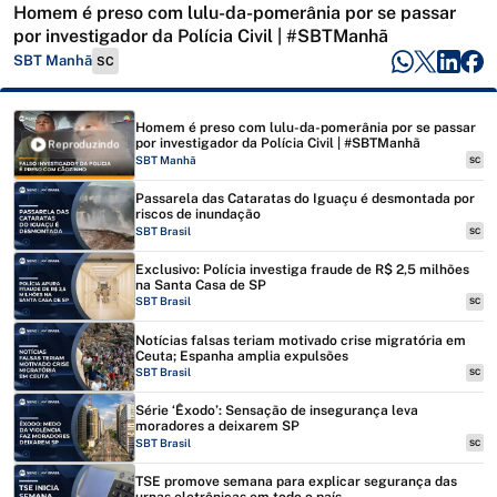
Homem é preso com lulu-da-pomerânia por se passar
por investigador da Polícia Civil | #SBTManhã
SBT Manhã
SC
Homem é preso com lulu-da-pomerânia por se passar
por investigador da Polícia Civil | #SBTManhã
Reproduzindo
SBT Manhã
SC
Passarela das Cataratas do Iguaçu é desmontada por
riscos de inundação
SBT Brasil
SC
Exclusivo: Polícia investiga fraude de R$ 2,5 milhões
na Santa Casa de SP
SBT Brasil
SC
Notícias falsas teriam motivado crise migratória em
Ceuta; Espanha amplia expulsões
SBT Brasil
SC
Série ‘Êxodo’: Sensação de insegurança leva
moradores a deixarem SP
SBT Brasil
SC
TSE promove semana para explicar segurança das