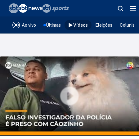
❮
voltar
Editorias
Ao vivo
Últimas
Vídeos
Eleições
Colunist