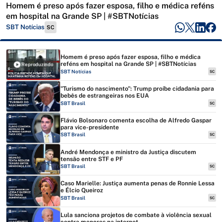
Homem é preso após fazer esposa, filho e médica reféns
em hospital na Grande SP | #SBTNotícias
SBT Notícias
SC
Homem é preso após fazer esposa, filho e médica
reféns em hospital na Grande SP | #SBTNotícias
Reproduzindo
SBT Notícias
SC
"Turismo do nascimento": Trump proíbe cidadania para
bebês de estrangeiras nos EUA
SBT Brasil
SC
Flávio Bolsonaro comenta escolha de Alfredo Gaspar
para vice-presidente
SBT Brasil
SC
André Mendonça e ministro da Justiça discutem
tensão entre STF e PF
SBT Brasil
SC
Caso Marielle: Justiça aumenta penas de Ronnie Lessa
e Élcio Queiroz
SBT Brasil
SC
Lula sanciona projetos de combate à violência sexual