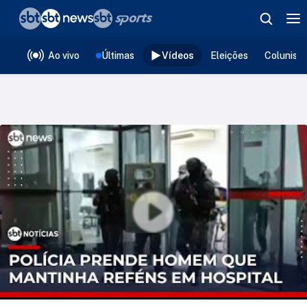
❮
voltar
Editorias
Ao vivo
Últimas
Vídeos
Eleições
Colunist