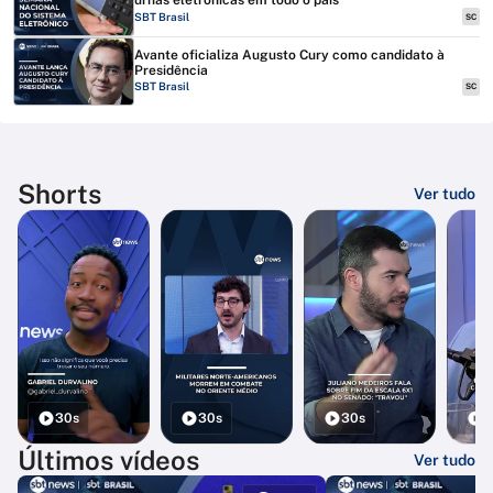
urnas eletrônicas em todo o país
SBT Brasil
SC
Avante oficializa Augusto Cury como candidato à
Presidência
SBT Brasil
SC
Shorts
Ver tudo
30s
30s
30s
3
Últimos vídeos
Ver tudo