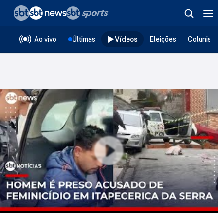
❮
voltar
Editorias
Ao vivo
Últimas
Vídeos
Eleições
Colunist