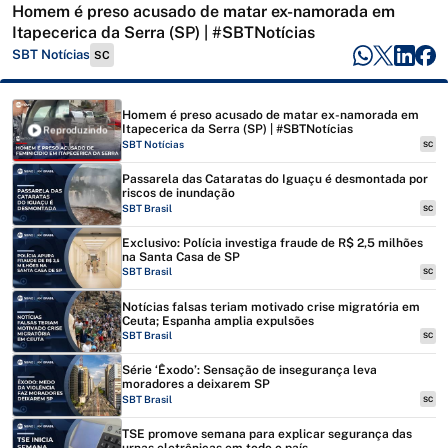
Homem é preso acusado de matar ex-namorada em
Itapecerica da Serra (SP) | #SBTNotícias
SBT Notícias
SC
Homem é preso acusado de matar ex-namorada em
Itapecerica da Serra (SP) | #SBTNotícias
Reproduzindo
SBT Notícias
SC
Passarela das Cataratas do Iguaçu é desmontada por
riscos de inundação
SBT Brasil
SC
Exclusivo: Polícia investiga fraude de R$ 2,5 milhões
na Santa Casa de SP
SBT Brasil
SC
Notícias falsas teriam motivado crise migratória em
Ceuta; Espanha amplia expulsões
SBT Brasil
SC
Série ‘Êxodo’: Sensação de insegurança leva
moradores a deixarem SP
SBT Brasil
SC
TSE promove semana para explicar segurança das