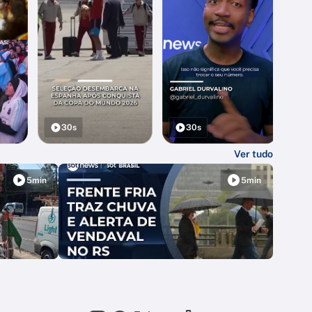
30s
30s
Ver tudo
5min
5min