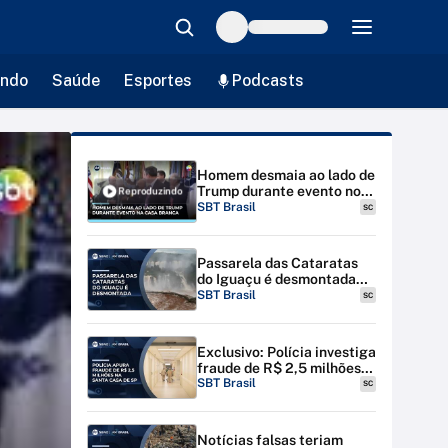
ndo
Saúde
Esportes
Podcasts
Homem desmaia ao lado de
Trump durante evento no
Reproduzindo
Salão Oval da Casa Branca
SBT Brasil
SC
| #SBTBrasil
Passarela das Cataratas
do Iguaçu é desmontada
por riscos de inundação
SBT Brasil
SC
Exclusivo: Polícia investiga
fraude de R$ 2,5 milhões
na Santa Casa de SP
SBT Brasil
SC
Notícias falsas teriam