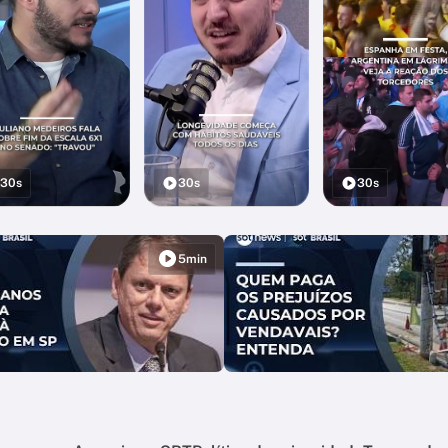
30s
30s
30s
5min