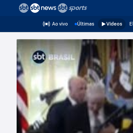
❮
voltar
Editorias
Ao vivo
Últimas
Vídeos
E