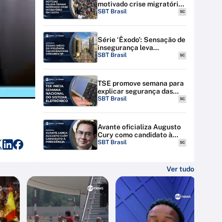
motivado crise migratória
em Ceuta; Espanha amplia
SBT Brasil
SC
expulsões
Série ‘Êxodo’: Sensação de
insegurança leva
moradores a deixarem SP
SBT Brasil
SC
TSE promove semana para
explicar segurança das
urnas eletrônicas em todo
SBT Brasil
SC
o país
Avante oficializa Augusto
Cury como candidato à
Presidência
SBT Brasil
SC
Ver tudo