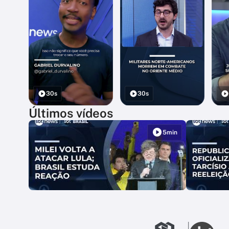
30s
30s
Últimos vídeos
5min