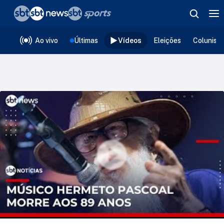
❮
voltar
Editorias
Ao vivo
Últimas
Vídeos
Eleições
Colunist