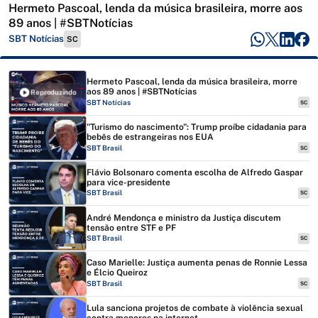
Hermeto Pascoal, lenda da música brasileira, morre aos
89 anos | #SBTNotícias
SBT Notícias
SC
Hermeto Pascoal, lenda da música brasileira, morre
aos 89 anos | #SBTNotícias
Reproduzindo
SBT Notícias
SC
"Turismo do nascimento": Trump proíbe cidadania para
bebês de estrangeiras nos EUA
SBT Brasil
SC
Flávio Bolsonaro comenta escolha de Alfredo Gaspar
para vice-presidente
SBT Brasil
SC
André Mendonça e ministro da Justiça discutem
tensão entre STF e PF
SBT Brasil
SC
Caso Marielle: Justiça aumenta penas de Ronnie Lessa
e Élcio Queiroz
SBT Brasil
SC
Lula sanciona projetos de combate à violência sexual