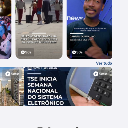
30s
30s
Ver tudo
5min
5min