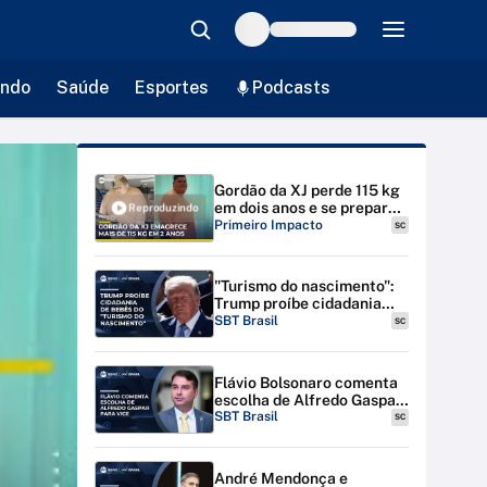
ndo
Saúde
Esportes
Podcasts
Gordão da XJ perde 115 kg
em dois anos e se prepara
Reproduzindo
para cirurgia bariátrica |
Primeiro Impacto
SC
#PrimeiroImpacto
"Turismo do nascimento":
Trump proíbe cidadania
para bebês de estrangeiras
SBT Brasil
SC
nos EUA
Flávio Bolsonaro comenta
escolha de Alfredo Gaspar
para vice-presidente
SBT Brasil
SC
André Mendonça e