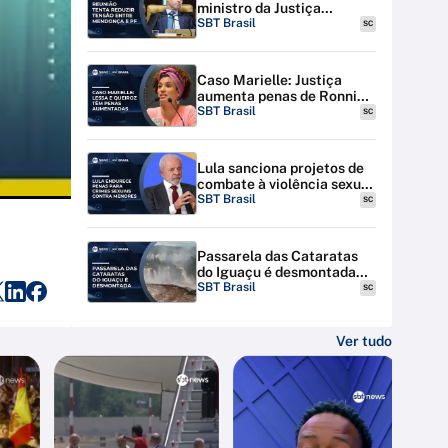
ministro da Justiça
discutem tensão entre STF
SBT Brasil
SC
e PF
Caso Marielle: Justiça
aumenta penas de Ronnie
Lessa e Élcio Queiroz
SBT Brasil
SC
Lula sanciona projetos de
combate à violência sexual
contra menores na
SBT Brasil
SC
internet
Passarela das Cataratas
do Iguaçu é desmontada
por riscos de inundação
SBT Brasil
SC
Ver tudo