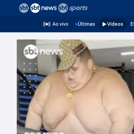
❮
voltar
Editorias
Ao vivo
Últimas
Vídeos
E