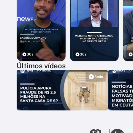
30s
30s
Últimos vídeos
5min