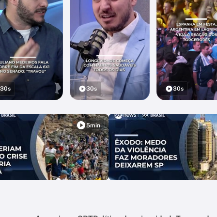
30s
30s
30s
5min