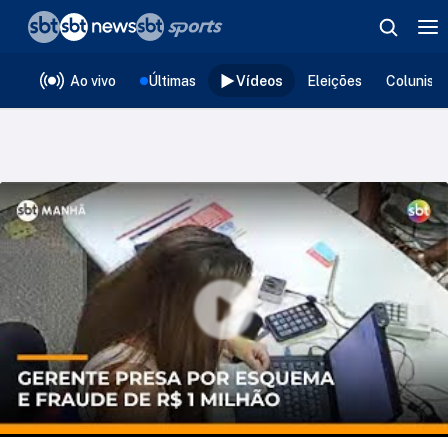
❮
voltar
Editorias
Ao vivo
Últimas
Vídeos
Eleições
Colunist