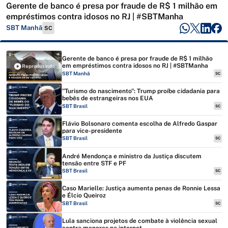
Gerente de banco é presa por fraude de R$ 1 milhão em
empréstimos contra idosos no RJ | #SBTManha
SBT Manhã
SC
Gerente de banco é presa por fraude de R$ 1 milhão
em empréstimos contra idosos no RJ | #SBTManha
Reproduzindo
SBT Manhã
SC
"Turismo do nascimento": Trump proíbe cidadania para
bebês de estrangeiras nos EUA
SBT Brasil
SC
Flávio Bolsonaro comenta escolha de Alfredo Gaspar
para vice-presidente
SBT Brasil
SC
André Mendonça e ministro da Justiça discutem
tensão entre STF e PF
SBT Brasil
SC
Caso Marielle: Justiça aumenta penas de Ronnie Lessa
e Élcio Queiroz
SBT Brasil
SC
Lula sanciona projetos de combate à violência sexual