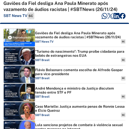
Gaviões da Fiel desliga Ana Paula Minerato após
vazamento de áudios racistas | #SBTNews (26/11/24)
SBT News TV
SC
Gaviões da Fiel desliga Ana Paula Minerato após
vazamento de áudios racistas | #SBTNews (26/11/24)
Reproduzindo
SBT News TV
SC
"Turismo do nascimento": Trump proíbe cidadania para
bebês de estrangeiras nos EUA
SBT Brasil
SC
Flávio Bolsonaro comenta escolha de Alfredo Gaspar
para vice-presidente
SBT Brasil
SC
André Mendonça e ministro da Justiça discutem
tensão entre STF e PF
SBT Brasil
SC
Caso Marielle: Justiça aumenta penas de Ronnie Lessa
e Élcio Queiroz
SBT Brasil
SC
Lula sanciona projetos de combate à violência sexual