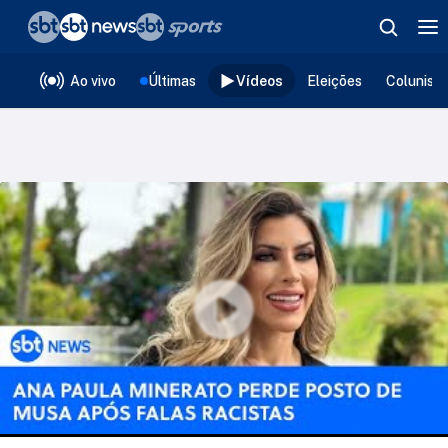
❮
voltar
Editorias
Ao vivo
Últimas
Vídeos
Eleições
Colunist