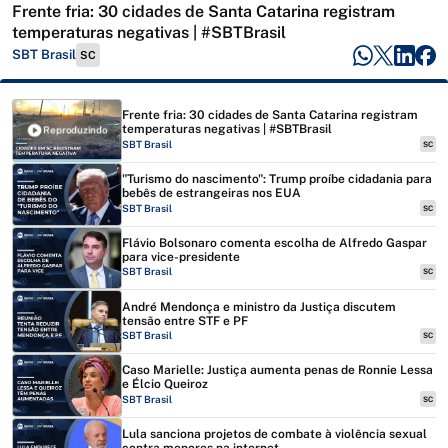
Frente fria: 30 cidades de Santa Catarina registram
temperaturas negativas | #SBTBrasil
SBT Brasil
SC
Frente fria: 30 cidades de Santa Catarina registram
temperaturas negativas | #SBTBrasil
Reproduzindo
SBT Brasil
SC
"Turismo do nascimento": Trump proíbe cidadania para
bebês de estrangeiras nos EUA
SBT Brasil
SC
Flávio Bolsonaro comenta escolha de Alfredo Gaspar
para vice-presidente
SBT Brasil
SC
André Mendonça e ministro da Justiça discutem
tensão entre STF e PF
SBT Brasil
SC
Caso Marielle: Justiça aumenta penas de Ronnie Lessa
e Élcio Queiroz
SBT Brasil
SC
Lula sanciona projetos de combate à violência sexual