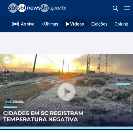
❮
voltar
Editorias
Ao vivo
Últimas
Vídeos
Eleições
Colunist