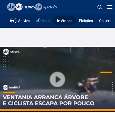
❮
voltar
Editorias
Ao vivo
Últimas
Vídeos
Eleições
Colunist