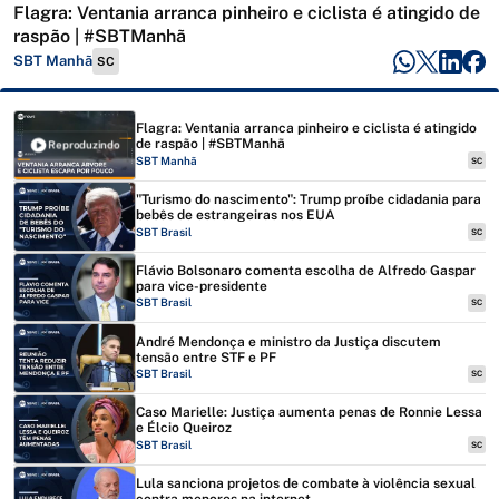
Flagra: Ventania arranca pinheiro e ciclista é atingido de
raspão | #SBTManhã
SBT Manhã
SC
Flagra: Ventania arranca pinheiro e ciclista é atingido
de raspão | #SBTManhã
Reproduzindo
SBT Manhã
SC
"Turismo do nascimento": Trump proíbe cidadania para
bebês de estrangeiras nos EUA
SBT Brasil
SC
Flávio Bolsonaro comenta escolha de Alfredo Gaspar
para vice-presidente
SBT Brasil
SC
André Mendonça e ministro da Justiça discutem
tensão entre STF e PF
SBT Brasil
SC
Caso Marielle: Justiça aumenta penas de Ronnie Lessa
e Élcio Queiroz
SBT Brasil
SC
Lula sanciona projetos de combate à violência sexual