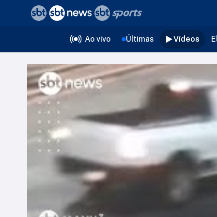
❮
voltar
Editorias
Ao vivo
Últimas
Vídeos
E