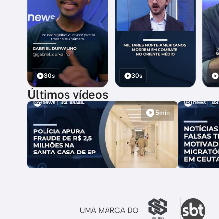
30s
30s
Últimos vídeos
5min