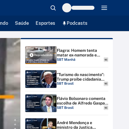
ndo
Saúde
Esportes
Podcasts
Flagra: Homem tenta
matar ex-namorada e
Reproduzindo
atropela amiga por engano
SBT Manhã
SC
| #SBTManhã
"Turismo do nascimento":
Trump proíbe cidadania
para bebês de estrangeiras
SBT Brasil
SC
nos EUA
Flávio Bolsonaro comenta
escolha de Alfredo Gaspar
para vice-presidente
SBT Brasil
SC
André Mendonça e
ministro da Justiça