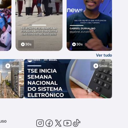
30s
30s
Ver tudo
5min
5min
uso