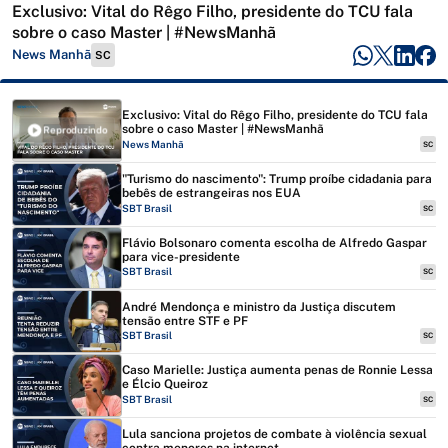
Exclusivo: Vital do Rêgo Filho, presidente do TCU fala
sobre o caso Master | #NewsManhã
News Manhã
SC
Exclusivo: Vital do Rêgo Filho, presidente do TCU fala
sobre o caso Master | #NewsManhã
Reproduzindo
News Manhã
SC
"Turismo do nascimento": Trump proíbe cidadania para
bebês de estrangeiras nos EUA
SBT Brasil
SC
Flávio Bolsonaro comenta escolha de Alfredo Gaspar
para vice-presidente
SBT Brasil
SC
André Mendonça e ministro da Justiça discutem
tensão entre STF e PF
SBT Brasil
SC
Caso Marielle: Justiça aumenta penas de Ronnie Lessa
e Élcio Queiroz
SBT Brasil
SC
Lula sanciona projetos de combate à violência sexual