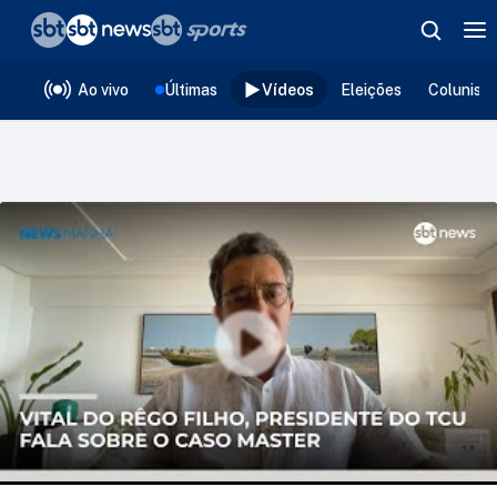
❮
voltar
Editorias
Ao vivo
Últimas
Vídeos
Eleições
Colunist