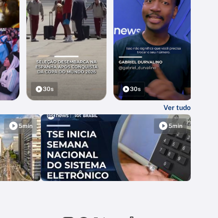
30s
30s
Ver tudo
5min
5min