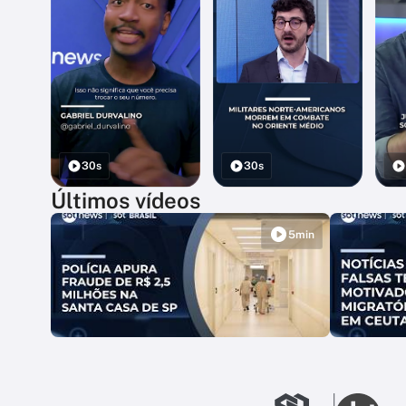
30s
30s
Últimos vídeos
5min