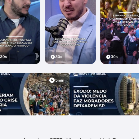
30s
30s
30s
5min