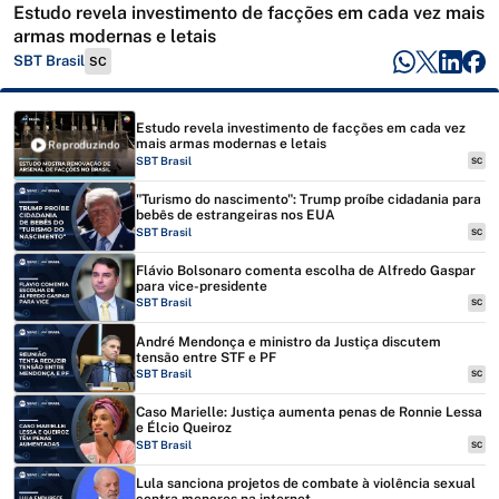
Estudo revela investimento de facções em cada vez mais
armas modernas e letais
SBT Brasil
SC
Estudo revela investimento de facções em cada vez
mais armas modernas e letais
Reproduzindo
SBT Brasil
SC
"Turismo do nascimento": Trump proíbe cidadania para
bebês de estrangeiras nos EUA
SBT Brasil
SC
Flávio Bolsonaro comenta escolha de Alfredo Gaspar
para vice-presidente
SBT Brasil
SC
André Mendonça e ministro da Justiça discutem
tensão entre STF e PF
SBT Brasil
SC
Caso Marielle: Justiça aumenta penas de Ronnie Lessa
e Élcio Queiroz
SBT Brasil
SC
Lula sanciona projetos de combate à violência sexual