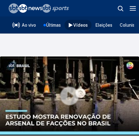
❮
voltar
Editorias
Ao vivo
Últimas
Vídeos
Eleições
Colunist