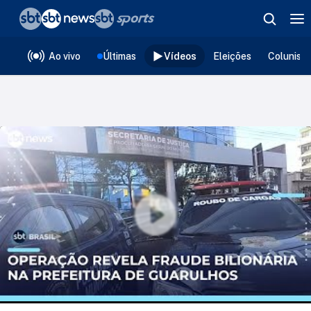
❮
voltar
Editorias
Ao vivo
Últimas
Vídeos
Eleições
Colunist