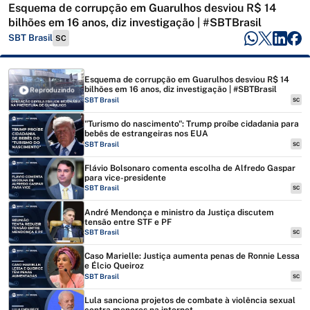
Esquema de corrupção em Guarulhos desviou R$ 14
bilhões em 16 anos, diz investigação | #SBTBrasil
SBT Brasil
SC
Esquema de corrupção em Guarulhos desviou R$ 14
bilhões em 16 anos, diz investigação | #SBTBrasil
Reproduzindo
SBT Brasil
SC
"Turismo do nascimento": Trump proíbe cidadania para
bebês de estrangeiras nos EUA
SBT Brasil
SC
Flávio Bolsonaro comenta escolha de Alfredo Gaspar
para vice-presidente
SBT Brasil
SC
André Mendonça e ministro da Justiça discutem
tensão entre STF e PF
SBT Brasil
SC
Caso Marielle: Justiça aumenta penas de Ronnie Lessa
e Élcio Queiroz
SBT Brasil
SC
Lula sanciona projetos de combate à violência sexual