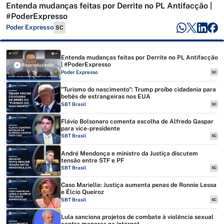
Entenda mudanças feitas por Derrite no PL Antifacção |
#PoderExpresso
Poder Expresso
SC
Entenda mudanças feitas por Derrite no PL Antifacção
| #PoderExpresso
Reproduzindo
Poder Expresso
SC
"Turismo do nascimento": Trump proíbe cidadania para
bebês de estrangeiras nos EUA
SBT Brasil
SC
Flávio Bolsonaro comenta escolha de Alfredo Gaspar
para vice-presidente
SBT Brasil
SC
André Mendonça e ministro da Justiça discutem
tensão entre STF e PF
SBT Brasil
SC
Caso Marielle: Justiça aumenta penas de Ronnie Lessa
e Élcio Queiroz
SBT Brasil
SC
Lula sanciona projetos de combate à violência sexual