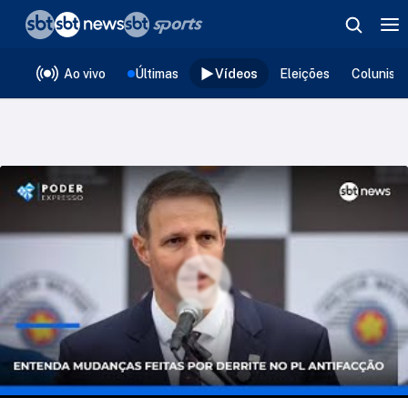
❮
voltar
Editorias
Ao vivo
Últimas
Vídeos
Eleições
Colunist