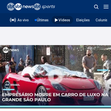
❮
voltar
Editorias
Ao vivo
Últimas
Vídeos
Eleições
Colunist