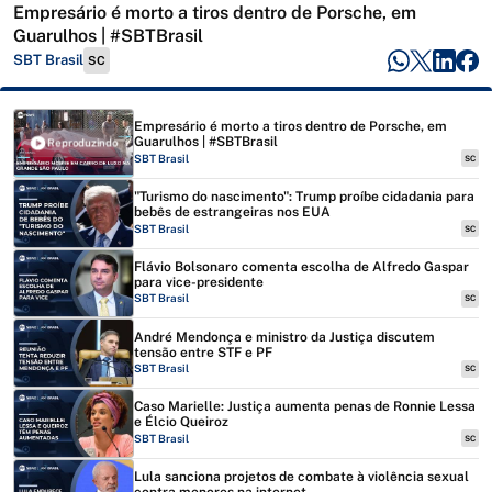
Empresário é morto a tiros dentro de Porsche, em
Guarulhos | #SBTBrasil
SBT Brasil
SC
Empresário é morto a tiros dentro de Porsche, em
Guarulhos | #SBTBrasil
Reproduzindo
SBT Brasil
SC
"Turismo do nascimento": Trump proíbe cidadania para
bebês de estrangeiras nos EUA
SBT Brasil
SC
Flávio Bolsonaro comenta escolha de Alfredo Gaspar
para vice-presidente
SBT Brasil
SC
André Mendonça e ministro da Justiça discutem
tensão entre STF e PF
SBT Brasil
SC
Caso Marielle: Justiça aumenta penas de Ronnie Lessa
e Élcio Queiroz
SBT Brasil
SC
Lula sanciona projetos de combate à violência sexual