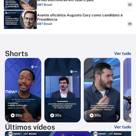
urnas eletrônicas em todo o país
SBT Brasil
SC
Avante oficializa Augusto Cury como candidato à
Presidência
SBT Brasil
SC
Shorts
Ver tudo
30s
30s
30s
3
Últimos vídeos
Ver tudo