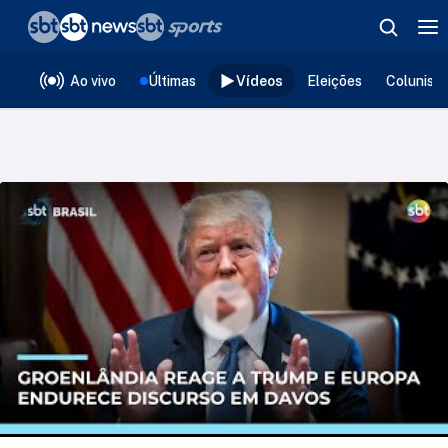
❮
voltar
Editorias
Ao vivo
Últimas
Vídeos
Eleições
Colunist