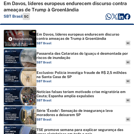
Em Davos, líderes europeus endurecem discurso contra
ameaças de Trump à Groenlândia
SBT Brasil
SC
Em Davos, líderes europeus endurecem discurso
contra ameaças de Trump à Groenlândia
Reproduzindo
SBT Brasil
SC
Passarela das Cataratas do Iguaçu é desmontada por
riscos de inundação
SBT Brasil
SC
Exclusivo: Polícia investiga fraude de R$ 2,5 milhões
na Santa Casa de SP
SBT Brasil
SC
Notícias falsas teriam motivado crise migratória em
Ceuta; Espanha amplia expulsões
SBT Brasil
SC
Série ‘Êxodo’: Sensação de insegurança leva
moradores a deixarem SP
SBT Brasil
SC
TSE promove semana para explicar segurança das