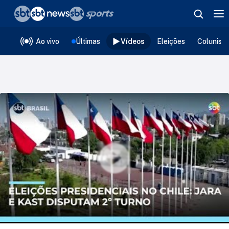
❮
voltar
Editorias
Ao vivo
Últimas
Vídeos
Eleições
Colunist