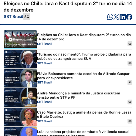
Eleições no Chile: Jara e Kast disputam 2º turno no dia 14
de dezembro
SBT Brasil
SC
Eleições no Chile: Jara e Kast disputam 2º turno no dia
14 de dezembro
Reproduzindo
SBT Brasil
SC
"Turismo do nascimento": Trump proíbe cidadania para
bebês de estrangeiras nos EUA
SBT Brasil
SC
Flávio Bolsonaro comenta escolha de Alfredo Gaspar
para vice-presidente
SBT Brasil
SC
André Mendonça e ministro da Justiça discutem
tensão entre STF e PF
SBT Brasil
SC
Caso Marielle: Justiça aumenta penas de Ronnie Lessa
e Élcio Queiroz
SBT Brasil
SC
Lula sanciona projetos de combate à violência sexual