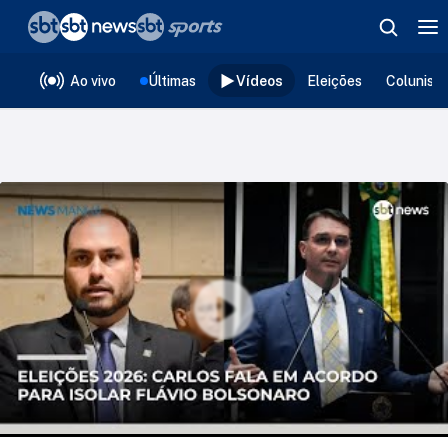
❮
voltar
Editorias
Ao vivo
Últimas
Vídeos
Eleições
Colunist