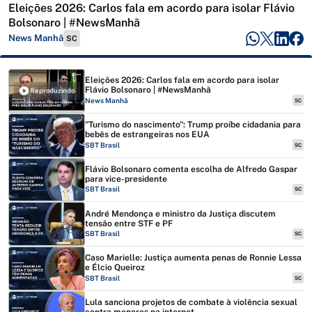
Eleições 2026: Carlos fala em acordo para isolar Flávio
Bolsonaro | #NewsManhã
News Manhã
SC
Eleições 2026: Carlos fala em acordo para isolar
Flávio Bolsonaro | #NewsManhã
Reproduzindo
News Manhã
SC
"Turismo do nascimento": Trump proíbe cidadania para
bebês de estrangeiras nos EUA
SBT Brasil
SC
Flávio Bolsonaro comenta escolha de Alfredo Gaspar
para vice-presidente
SBT Brasil
SC
André Mendonça e ministro da Justiça discutem
tensão entre STF e PF
SBT Brasil
SC
Caso Marielle: Justiça aumenta penas de Ronnie Lessa
e Élcio Queiroz
SBT Brasil
SC
Lula sanciona projetos de combate à violência sexual