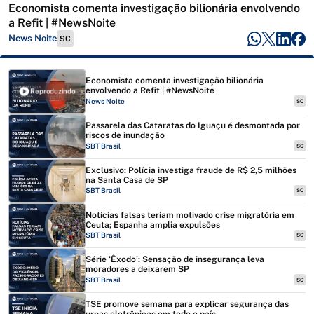
Economista comenta investigação bilionária envolvendo
a Refit | #NewsNoite
News Noite
SC
Economista comenta investigação bilionária
envolvendo a Refit | #NewsNoite
Reproduzindo
News Noite
SC
Passarela das Cataratas do Iguaçu é desmontada por
riscos de inundação
SBT Brasil
SC
Exclusivo: Polícia investiga fraude de R$ 2,5 milhões
na Santa Casa de SP
SBT Brasil
SC
Notícias falsas teriam motivado crise migratória em
Ceuta; Espanha amplia expulsões
SBT Brasil
SC
Série ‘Êxodo’: Sensação de insegurança leva
moradores a deixarem SP
SBT Brasil
SC
TSE promove semana para explicar segurança das