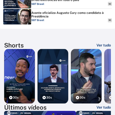
urnas eletrônicas em todo o país
SBT Brasil
SC
Avante oficializa Augusto Cury como candidato à
Presidência
SBT Brasil
SC
Shorts
Ver tudo
30s
30s
30s
3
Últimos vídeos
Ver tudo