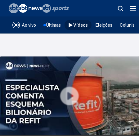
❮
voltar
Editorias
Ao vivo
Últimas
Vídeos
Eleições
Colunist