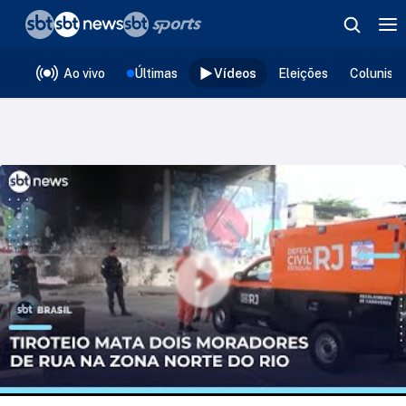
❮
voltar
Editorias
Ao vivo
Últimas
Vídeos
Eleições
Colunist