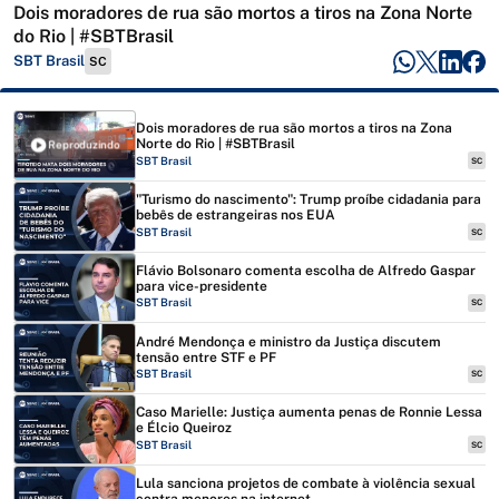
Dois moradores de rua são mortos a tiros na Zona Norte
do Rio | #SBTBrasil
SBT Brasil
SC
Dois moradores de rua são mortos a tiros na Zona
Norte do Rio | #SBTBrasil
Reproduzindo
SBT Brasil
SC
"Turismo do nascimento": Trump proíbe cidadania para
bebês de estrangeiras nos EUA
SBT Brasil
SC
Flávio Bolsonaro comenta escolha de Alfredo Gaspar
para vice-presidente
SBT Brasil
SC
André Mendonça e ministro da Justiça discutem
tensão entre STF e PF
SBT Brasil
SC
Caso Marielle: Justiça aumenta penas de Ronnie Lessa
e Élcio Queiroz
SBT Brasil
SC
Lula sanciona projetos de combate à violência sexual