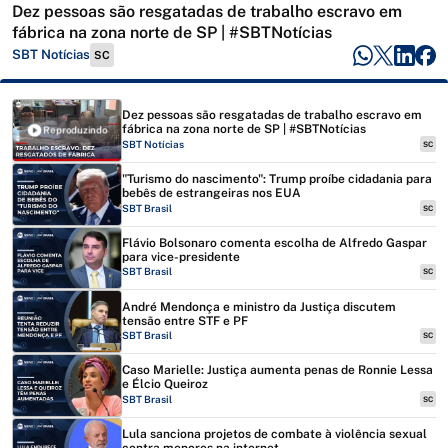
Dez pessoas são resgatadas de trabalho escravo em
fábrica na zona norte de SP | #SBTNotícias
SBT Notícias
SC
Dez pessoas são resgatadas de trabalho escravo em
fábrica na zona norte de SP | #SBTNotícias
Reproduzindo
SBT Notícias
SC
"Turismo do nascimento": Trump proíbe cidadania para
bebês de estrangeiras nos EUA
SBT Brasil
SC
Flávio Bolsonaro comenta escolha de Alfredo Gaspar
para vice-presidente
SBT Brasil
SC
André Mendonça e ministro da Justiça discutem
tensão entre STF e PF
SBT Brasil
SC
Caso Marielle: Justiça aumenta penas de Ronnie Lessa
e Élcio Queiroz
SBT Brasil
SC
Lula sanciona projetos de combate à violência sexual