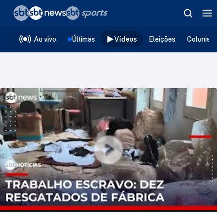
❮
voltar
Editorias
Ao vivo
Últimas
Vídeos
Eleições
Colunist