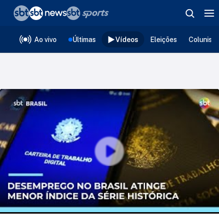
❮
voltar
Editorias
Ao vivo
Últimas
Vídeos
Eleições
Colunist