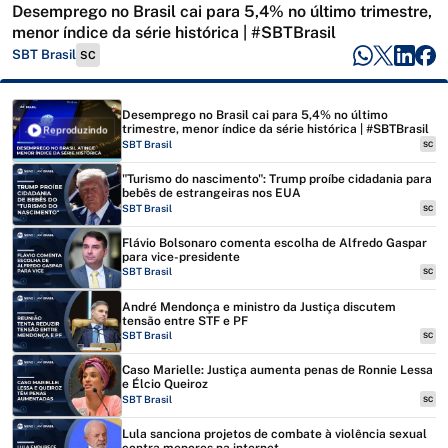
Desemprego no Brasil cai para 5,4% no último trimestre,
menor índice da série histórica | #SBTBrasil
SBT Brasil
SC
Desemprego no Brasil cai para 5,4% no último
trimestre, menor índice da série histórica | #SBTBrasil
Reproduzindo
SBT Brasil
SC
"Turismo do nascimento": Trump proíbe cidadania para
bebês de estrangeiras nos EUA
SBT Brasil
SC
Flávio Bolsonaro comenta escolha de Alfredo Gaspar
para vice-presidente
SBT Brasil
SC
André Mendonça e ministro da Justiça discutem
tensão entre STF e PF
SBT Brasil
SC
Caso Marielle: Justiça aumenta penas de Ronnie Lessa
e Élcio Queiroz
SBT Brasil
SC
Lula sanciona projetos de combate à violência sexual