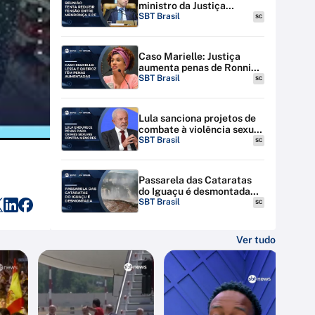
ministro da Justiça
discutem tensão entre STF
SBT Brasil
SC
e PF
Caso Marielle: Justiça
aumenta penas de Ronnie
Lessa e Élcio Queiroz
SBT Brasil
SC
Lula sanciona projetos de
combate à violência sexual
contra menores na
SBT Brasil
SC
internet
Passarela das Cataratas
do Iguaçu é desmontada
por riscos de inundação
SBT Brasil
SC
Ver tudo