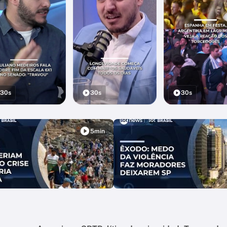
30s
30s
30s
5min