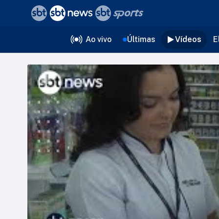
❮
voltar
Editorias
Ao vivo
Últimas
Vídeos
E