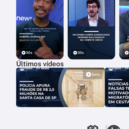
30s
30s
Últimos vídeos
5min