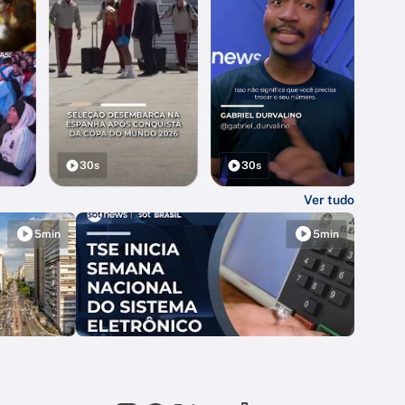
30s
30s
Ver tudo
5min
5min