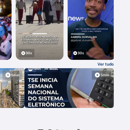
30s
30s
Ver tudo
5min
5min