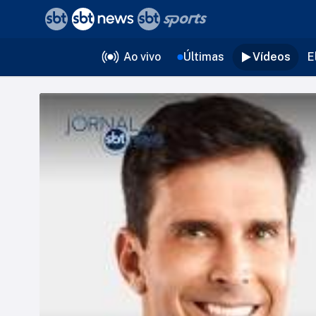
❮
voltar
Editorias
Ao vivo
Últimas
Vídeos
E