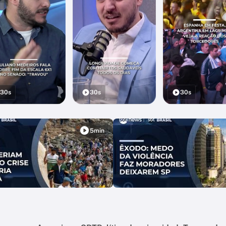
30s
30s
30s
5min