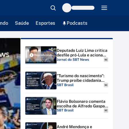
ndo
Saúde
Esportes
Podcasts
Deputado Luiz Lima critica
desfile pró-Lula e aciona
Reproduzindo
Justiça Eleitoral |
Jornal do SBT News
SC
#JornaldoSBTNews
"Turismo do nascimento":
Trump proíbe cidadania
para bebês de estrangeiras
SBT Brasil
SC
nos EUA
Flávio Bolsonaro comenta
escolha de Alfredo Gaspar
para vice-presidente
SBT Brasil
SC
André Mendonça e