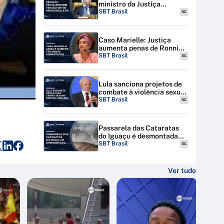
ministro da Justiça
discutem tensão entre STF
SBT Brasil
SC
e PF
Caso Marielle: Justiça
aumenta penas de Ronnie
Lessa e Élcio Queiroz
SBT Brasil
SC
Lula sanciona projetos de
combate à violência sexual
contra menores na
SBT Brasil
SC
internet
Passarela das Cataratas
do Iguaçu é desmontada
por riscos de inundação
SBT Brasil
SC
Ver tudo