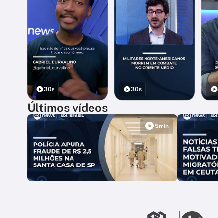
30s
30s
Últimos vídeos
5min