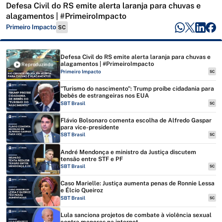
Defesa Civil do RS emite alerta laranja para chuvas e
alagamentos | #PrimeiroImpacto
Primeiro Impacto
SC
Defesa Civil do RS emite alerta laranja para chuvas e
alagamentos | #PrimeiroImpacto
Reproduzindo
Primeiro Impacto
SC
"Turismo do nascimento": Trump proíbe cidadania para
bebês de estrangeiras nos EUA
SBT Brasil
SC
Flávio Bolsonaro comenta escolha de Alfredo Gaspar
para vice-presidente
SBT Brasil
SC
André Mendonça e ministro da Justiça discutem
tensão entre STF e PF
SBT Brasil
SC
Caso Marielle: Justiça aumenta penas de Ronnie Lessa
e Élcio Queiroz
SBT Brasil
SC
Lula sanciona projetos de combate à violência sexual