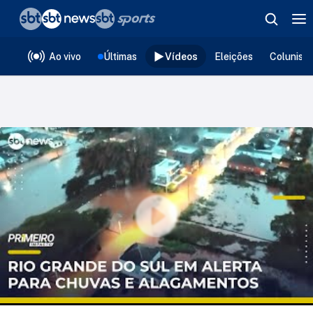
❮
voltar
Editorias
Ao vivo
Últimas
Vídeos
Eleições
Colunist