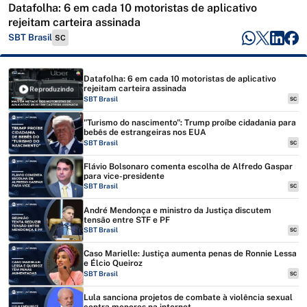
Datafolha: 6 em cada 10 motoristas de aplicativo
rejeitam carteira assinada
SBT Brasil
SC
Datafolha: 6 em cada 10 motoristas de aplicativo
rejeitam carteira assinada
Reproduzindo
SBT Brasil
SC
"Turismo do nascimento": Trump proíbe cidadania para
bebês de estrangeiras nos EUA
SBT Brasil
SC
Flávio Bolsonaro comenta escolha de Alfredo Gaspar
para vice-presidente
SBT Brasil
SC
André Mendonça e ministro da Justiça discutem
tensão entre STF e PF
SBT Brasil
SC
Caso Marielle: Justiça aumenta penas de Ronnie Lessa
e Élcio Queiroz
SBT Brasil
SC
Lula sanciona projetos de combate à violência sexual