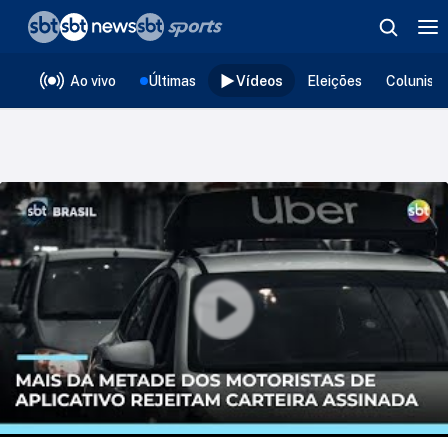
❮
voltar
Editorias
Ao vivo
Últimas
Vídeos
Eleições
Colunist