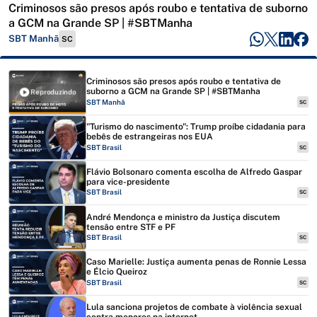
Criminosos são presos após roubo e tentativa de suborno
a GCM na Grande SP | #SBTManha
SBT Manhã
SC
Criminosos são presos após roubo e tentativa de
suborno a GCM na Grande SP | #SBTManha
Reproduzindo
SBT Manhã
SC
"Turismo do nascimento": Trump proíbe cidadania para
bebês de estrangeiras nos EUA
SBT Brasil
SC
Flávio Bolsonaro comenta escolha de Alfredo Gaspar
para vice-presidente
SBT Brasil
SC
André Mendonça e ministro da Justiça discutem
tensão entre STF e PF
SBT Brasil
SC
Caso Marielle: Justiça aumenta penas de Ronnie Lessa
e Élcio Queiroz
SBT Brasil
SC
Lula sanciona projetos de combate à violência sexual