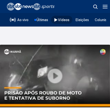
❮
voltar
Editorias
Ao vivo
Últimas
Vídeos
Eleições
Colunist