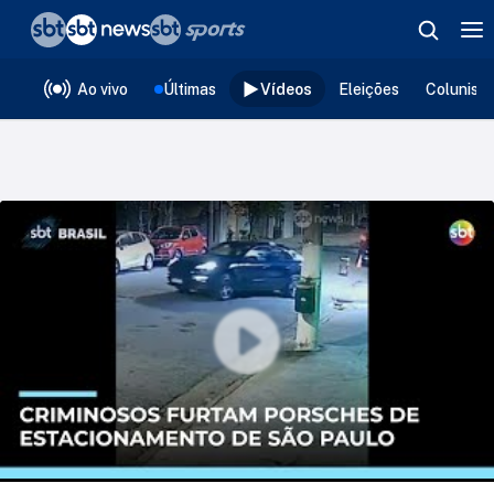
❮
voltar
Editorias
Ao vivo
Últimas
Vídeos
Eleições
Colunist