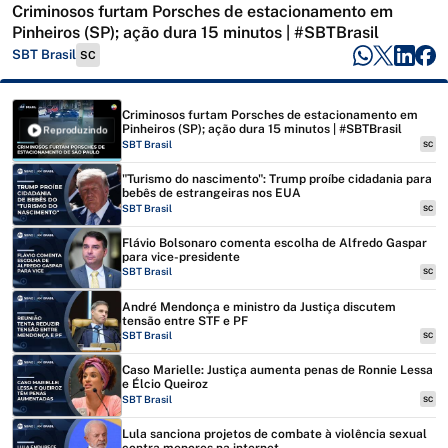
Criminosos furtam Porsches de estacionamento em
Pinheiros (SP); ação dura 15 minutos | #SBTBrasil
SBT Brasil
SC
Criminosos furtam Porsches de estacionamento em
Pinheiros (SP); ação dura 15 minutos | #SBTBrasil
Reproduzindo
SBT Brasil
SC
"Turismo do nascimento": Trump proíbe cidadania para
bebês de estrangeiras nos EUA
SBT Brasil
SC
Flávio Bolsonaro comenta escolha de Alfredo Gaspar
para vice-presidente
SBT Brasil
SC
André Mendonça e ministro da Justiça discutem
tensão entre STF e PF
SBT Brasil
SC
Caso Marielle: Justiça aumenta penas de Ronnie Lessa
e Élcio Queiroz
SBT Brasil
SC
Lula sanciona projetos de combate à violência sexual