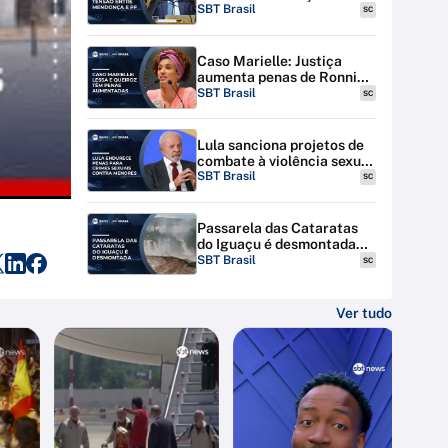
discutem tensão entre STF
SBT Brasil
SC
e PF
Caso Marielle: Justiça
aumenta penas de Ronnie
Lessa e Élcio Queiroz
SBT Brasil
SC
Lula sanciona projetos de
combate à violência sexual
contra menores na
SBT Brasil
SC
internet
Passarela das Cataratas
do Iguaçu é desmontada
por riscos de inundação
SBT Brasil
SC
Ver tudo