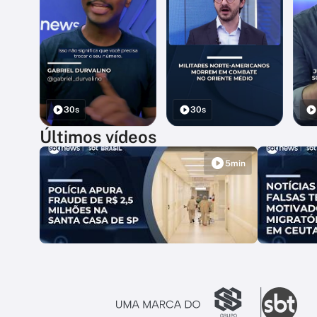
30s
30s
Últimos vídeos
5min