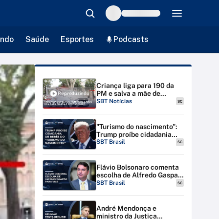
ndo
Saúde
Esportes
Podcasts
Criança liga para 190 da
PM e salva a mãe de
Reproduzindo
agressão em SP |
SBT Notícias
SC
#SBTNotícias
"Turismo do nascimento":
Trump proíbe cidadania
para bebês de estrangeiras
SBT Brasil
SC
nos EUA
Flávio Bolsonaro comenta
escolha de Alfredo Gaspar
para vice-presidente
SBT Brasil
SC
André Mendonça e
ministro da Justiça