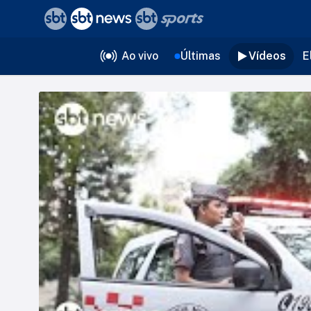
❮
voltar
Editorias
Ao vivo
Últimas
Vídeos
E