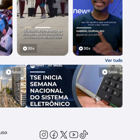
30s
30s
Ver tudo
5min
5min
uso