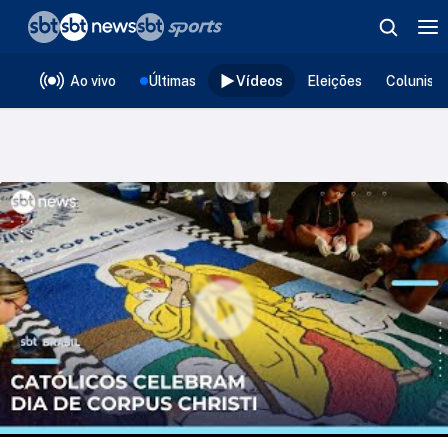
❮
voltar
Editorias
Ao vivo
Últimas
Vídeos
Eleições
Colunist