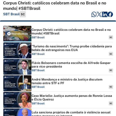
Corpus Christi: católicos celebram data no Brasil e no
mundo| #SBTBrasil
SBT Brasil
SC
Corpus Christi: católicos celebram data no Brasil e no
mundo| #SBTBrasil
Reproduzindo
SBT Brasil
SC
"Turismo do nascimento": Trump proíbe cidadania para
bebês de estrangeiras nos EUA
SBT Brasil
SC
Flávio Bolsonaro comenta escolha de Alfredo Gaspar
para vice-presidente
SBT Brasil
SC
André Mendonça e ministro da Justiça discutem
tensão entre STF e PF
SBT Brasil
SC
Caso Marielle: Justiça aumenta penas de Ronnie Lessa
e Élcio Queiroz
SBT Brasil
SC
Lula sanciona projetos de combate à violência sexual