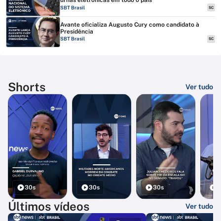
urnas eletrônicas em todo o país
SBT Brasil
SC
Avante oficializa Augusto Cury como candidato à
Presidência
SBT Brasil
SC
Shorts
Ver tudo
30s
30s
30s
3
Últimos vídeos
Ver tudo