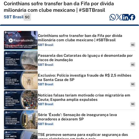
Corinthians sofre transfer ban da Fifa por dívida
milionária com clube mexicano | #SBTBrasil
SBT Brasil
SC
Corinthians sofre transfer ban da Fifa por dívida
milionária com clube mexicano | #SBTBrasil
Reproduzindo
SBT Brasil
SC
Passarela das Cataratas do Iguaçu é desmontada por
riscos de inundação
SBT Brasil
SC
Exclusivo: Polícia investiga fraude de R$ 2,5 milhões
na Santa Casa de SP
SBT Brasil
SC
Notícias falsas teriam motivado crise migratória em
Ceuta; Espanha amplia expulsões
SBT Brasil
SC
Série ‘Êxodo’: Sensação de insegurança leva
moradores a deixarem SP
SBT Brasil
SC
TSE promove semana para explicar segurança das