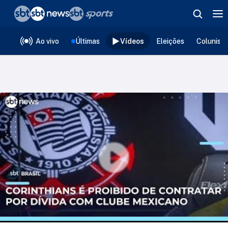
❮
voltar
Editorias
Ao vivo
Últimas
Vídeos
Eleições
Colunist