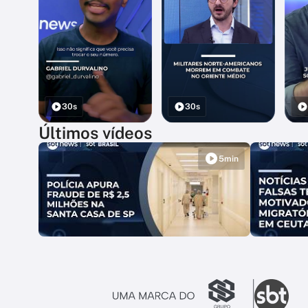
30s
30s
Últimos vídeos
5min