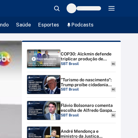
ndo
Saúde
Esportes
Podcasts
COP30: Alckmin defende
triplicar produção de
Reproduzindo
energia renovável nos
SBT Brasil
SC
próximos 5 anos
"Turismo do nascimento":
Trump proíbe cidadania
para bebês de estrangeiras
SBT Brasil
SC
nos EUA
Flávio Bolsonaro comenta
escolha de Alfredo Gaspar
para vice-presidente
SBT Brasil
SC
André Mendonça e
ministro da Justiça