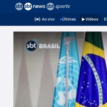
❮
voltar
Editorias
Ao vivo
Últimas
Vídeos
E