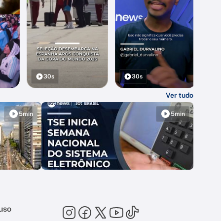
30s
30s
Ver tudo
5min
5min
uso