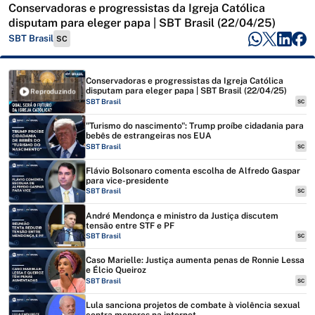
Conservadoras e progressistas da Igreja Católica
disputam para eleger papa | SBT Brasil (22/04/25)
SBT Brasil
SC
Conservadoras e progressistas da Igreja Católica
disputam para eleger papa | SBT Brasil (22/04/25)
Reproduzindo
SBT Brasil
SC
"Turismo do nascimento": Trump proíbe cidadania para
bebês de estrangeiras nos EUA
SBT Brasil
SC
Flávio Bolsonaro comenta escolha de Alfredo Gaspar
para vice-presidente
SBT Brasil
SC
André Mendonça e ministro da Justiça discutem
tensão entre STF e PF
SBT Brasil
SC
Caso Marielle: Justiça aumenta penas de Ronnie Lessa
e Élcio Queiroz
SBT Brasil
SC
Lula sanciona projetos de combate à violência sexual