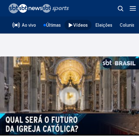
❮
voltar
Editorias
Ao vivo
Últimas
Vídeos
Eleições
Colunist