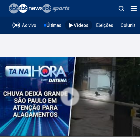
❮
voltar
Editorias
Ao vivo
Últimas
Vídeos
Eleições
Colunist