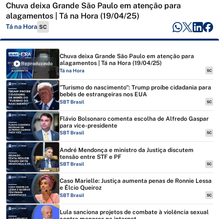
Chuva deixa Grande São Paulo em atenção para
alagamentos | Tá na Hora (19/04/25)
Tá na Hora
SC
Chuva deixa Grande São Paulo em atenção para
alagamentos | Tá na Hora (19/04/25)
Reproduzindo
Tá na Hora
SC
"Turismo do nascimento": Trump proíbe cidadania para
bebês de estrangeiras nos EUA
SBT Brasil
SC
Flávio Bolsonaro comenta escolha de Alfredo Gaspar
para vice-presidente
SBT Brasil
SC
André Mendonça e ministro da Justiça discutem
tensão entre STF e PF
SBT Brasil
SC
Caso Marielle: Justiça aumenta penas de Ronnie Lessa
e Élcio Queiroz
SBT Brasil
SC
Lula sanciona projetos de combate à violência sexual