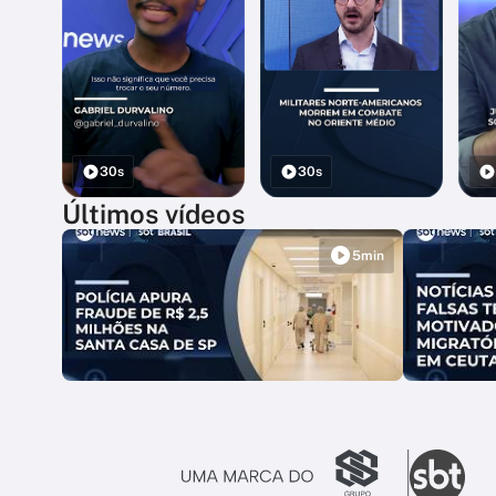
30s
30s
Últimos vídeos
5min