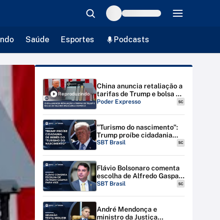
ndo
Saúde
Esportes
Podcasts
China anuncia retaliação a
tarifas de Trump e bolsa de
Reproduzindo
valores brasileira
Poder Expresso
SC
despenca
"Turismo do nascimento":
Trump proíbe cidadania
para bebês de estrangeiras
SBT Brasil
SC
nos EUA
Flávio Bolsonaro comenta
escolha de Alfredo Gaspar
para vice-presidente
SBT Brasil
SC
André Mendonça e
ministro da Justiça