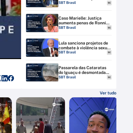
discutem tensão entre STF
SBT Brasil
SC
e PF
Caso Marielle: Justiça
aumenta penas de Ronnie
Lessa e Élcio Queiroz
SBT Brasil
SC
Lula sanciona projetos de
combate à violência sexual
contra menores na
SBT Brasil
SC
internet
Passarela das Cataratas
do Iguaçu é desmontada
por riscos de inundação
SBT Brasil
SC
Ver tudo