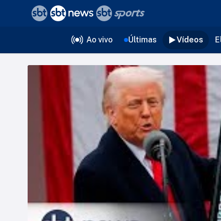
❮
voltar
Editorias
Ao vivo
Últimas
Vídeos
E