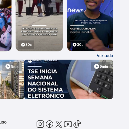
30s
30s
Ver tudo
5min
5min
uso