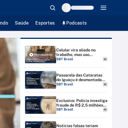
ndo
Saúde
Esportes
Podcasts
Celular vira aliado no
trabalho, mas uso
Reproduzindo
excessivo leva empresas a
SBT Brasil
SC
impor restrições |
#SBTBrasil
Passarela das Cataratas
do Iguaçu é desmontada
por riscos de inundação
SBT Brasil
SC
Exclusivo: Polícia investiga
fraude de R$ 2,5 milhões
na Santa Casa de SP
SBT Brasil
SC
Notícias falsas teriam