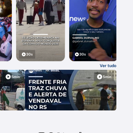
30s
30s
Ver tudo
5min
5min