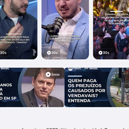
30s
30s
30s
5min