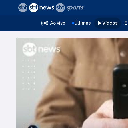
❮
voltar
Editorias
Ao vivo
Últimas
Vídeos
E