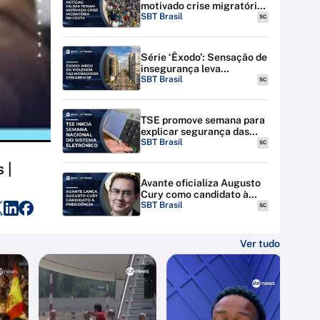
motivado crise migratória
em Ceuta; Espanha amplia
SBT Brasil
SC
expulsões
Série ‘Êxodo’: Sensação de
insegurança leva
moradores a deixarem SP
SBT Brasil
SC
TSE promove semana para
explicar segurança das
urnas eletrônicas em todo
SBT Brasil
SC
o país
 |
Avante oficializa Augusto
Cury como candidato à
Presidência
SBT Brasil
SC
Ver tudo