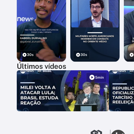
30s
30s
Últimos vídeos
5min